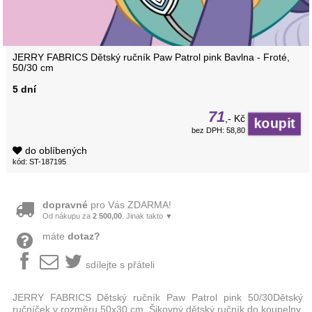
JERRY FABRICS Dětský ručník Paw Patrol pink Bavlna - Froté,
50/30 cm
5 dní
71
,- Kč
bez DPH: 58,80
do oblíbených
kód: ST-187195
dopravné
pro Vás ZDARMA!
Od nákupu za
2 500,00
. Jinak takto ▼
máte
dotaz?
sdílejte s přáteli
JERRY FABRICS Dětský ručník Paw Patrol pink 50/30Dětský
ručníček v rozměru 50x30 cm. Šikovný dětský ručník do koupelny,