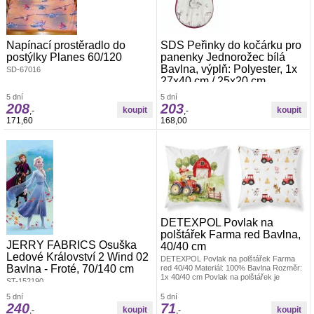
Napínací prostěradlo do
SDS Peřinky do kočárku pro
postýlky Planes 60/120
panenky Jednorožec bílá
Bavlna, výplň: Polyester, 1x
SD-67016
27x40 cm / 25x20 cm
Peřinky do kočárku pro panenky
5 dní
5 dní
Jednorožec bílá
208
203
,-
,-
171,60
168,00
DETEXPOL Povlak na
polštářek Farma red Bavlna,
JERRY FABRICS Osuška
40/40 cm
Ledové Království 2 Wind 02
DETEXPOL Povlak na polštářek Farma
Bavlna - Froté, 70/140 cm
red 40/40 Materiál: 100% Bavlna Rozměr:
1x 40/40 cm Povlak na polštářek je
ST-152190
vyroben ze 100% Bavlny, povlak má z
každé strany jiný obrázek, zapínání na zip
5 dní
5 dní
240
71
,-
,-