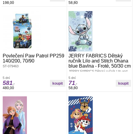
198,00
58,80
Povlečení Paw Patrol PP259
JERRY FABRICS Dětský
140/200, 70/90
ručník Lilo and Stitch Ohana
blue Bavlna - Froté, 50/30 cm
ST-079463
JERRY FABRICS Dětský ručník Lilo and
Stitch Ohana blue 50/30 Materiál: 100%
5 dní
5 dní
Bavlna - Froté Rozměr: 1x 50/30 cm
581
71
Dětský ručníček v rozměru 50x30 cm.
,-
,-
Šikovný dětský ručník do koupelny, do
480,00
58,80
školky i na cesty