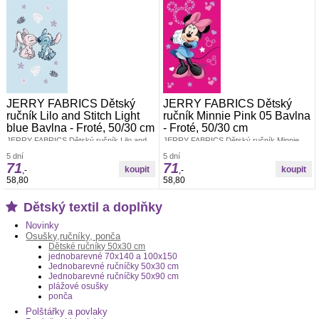
JERRY FABRICS Dětský
JERRY FABRICS Dětský
ručník Lilo and Stitch Light
ručník Minnie Pink 05 Bavlna
blue Bavlna - Froté, 50/30 cm
- Froté, 50/30 cm
JERRY FABRICS Dětský ručník Lilo and
JERRY FABRICS Dětský ručník Minnie
Stitch Light blue 50/30Dětský ručníček v
Pink 05 50/30Dětský ručníček v rozměru
5 dní
5 dní
rozměru 50x30 cm. Šikovný dětský ručník
50x30 cm. Šikovný dětský ručník do
71
71
do koupelny, do školky i na cestyMateriál:
koupelny, do školky i na cestyMateriál:
,-
,-
100% Bavlna - FrotéRozměr: 1x 50/30 cm
100% Bavlna - FrotéRozměr: 1x 50/30 cm
58,80
58,80
Dětský textil a doplňky
Novinky
Osušky,ručníky, ponča
Dětské ručníky 50x30 cm
jednobarevné 70x140 a 100x150
Jednobarevné ručníčky 50x30 cm
Jednobarevné ručníčky 50x90 cm
plážové osušky
ponča
Polštářky a povlaky