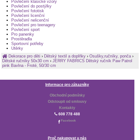
Povlečení klasické vzory
Povlečení do postýlky
Povlečení fototisk
Povlečení licenční
Povlečení nelicenční
Povlečení pro teenagery
Povlečení sport
Pro panenky
Prostěradla
Sportovní potřeby
Utěrky
Dekorace pro děti
›
Dětský textil a doplňky
›
Osušky,ručníky, ponča
›
Dětské ručníky 50x30 cm
›
JERRY FABRICS Dětský ručník Paw Patrol
pink Bavlna - Froté, 50/30 cm
Informace pro zákazníky
Obchodní podmínky
Odstoupit od smlouvy
Kontakty
608 778 488
Facebook
Proč nakupovat u nás