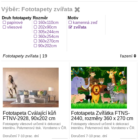
Výběr: Fototapety zvířata
Druh fototapety
Rozměr
Motiv
papírové
160x110cm
kamenná zeď
vliesové
202x90cm
zvířata
305x244cm
360x254cm
360x270cm
90x202cm
Fototapety zvířata
| 19
řazení
Fototapeta Cválající kůň
Fototapeta Zvířátka FTNS-
FTNV-2928, 90x202 cm
2440, rozměry 360 x 270 cm
Fototapety vliesové určené k dekoraci
Fototapety vliesové určené k dekoraci
interiéru. Polymerový tisk. Vyrobeno v ČR.
interiéru. Polymerový tisk. Vyrobeno v ČR.
Rozměr: š.90 x v.202cm. Jednoduché
Rozměr: š.360 x v.270 cm. Jednoduché
lepení fototapety, jedno dílná. Lepidlo je
Doručení 7-10 prac. dní
lepení fototapety ve čtyřech pruzích.
Doručení 7-10 prac. dní