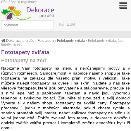
Přihlášení a registrace
Kč
EUR
Dekorace pro děti
›
Fototapety
›
Fototapety zvířata
›
Fototapety zvířata, foto
tapety na zeď
Fototapety zvířata
Fototapety na zeď
Nabízíme Vám fototapety na stěnu s nejrůznějšími motivy a v
různých rozměrech. Samozřejmostí v nabídce našeho shopu je také
fototapeta na zakázku dle Vašeho přání motivu i velikosti. Také
můžete nalepit fototapety na dveře i na skříň. Najdete u nás také
vliesové fototapety, které jsou omyvatelné a stálobarevné, pracuje se
s nimi lépe než s papírovými tapetami a navíc jsou výbornou
tepelnou a zvukovou izolací. Zútulněte si svou zeď a svůj domov!
Vyberte si v našem shopu fototapety za skvělé ceny! Fototapety
představují jednu z možných alternativ, pokud chcete rychle a
snadno proměnit svůj interiér, neboť aplikace fototapety na stěnu je
velmi jednoduchá. Dobře zvolené foto tapety a dekorace dokážou
opticky zvětšit vnitřní prostor i kompletně změnit atmosféru bytu či
domu.