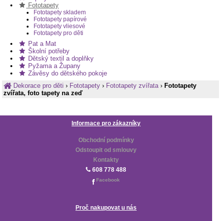
Fototapety
Fototapety skladem
Fototapety papírové
Fototapety vliesové
Fototapety pro děti
Pat a Mat
Školní potřeby
Dětský textil a doplňky
Pyžama a Župany
Závěsy do dětského pokoje
Dekorace pro děti
›
Fototapety
›
Fototapety zvířata
›
Fototapety
zvířata, foto tapety na zeď
Informace pro zákazníky
Obchodní podmínky
Odstoupit od smlouvy
Kontakty
608 778 488
Facebook
Proč nakupovat u nás