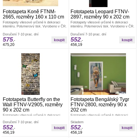
Fototapeta Koně FTNM-
Fototapeta Leopard FTNV-
2665, rozměry 160 x 110 cm
2897, rozměry 90 x 202 cm
Fototapety vliesové určené k dekoraci
Fototapety vliesové určené k dekoraci
interiéru. Polymerový tisk. Vyrobeno v ČR.
interiéru. Polymerový tisk. Vyrobeno v ČR.
Rozměr: š.160 x v.110cm. Jednoduché
Rozměr: š.90 x v.202cm. Jednoduché
lepení fototapety, jedno dílná. Lepidlo je
Doručení 7-10 prac. dní
lepení fototapety, jedno dílná. Lepidlo je
Doručení 7-10 prac. dní
575
552
součástí balení. Lepidlem se natírá pouze
součástí balení. Lepidlem se natírá pouze
,-
,-
zeď. Fototapety zvířata
zeď. Fototapety skladem
475,20
456,19
Fototapeta Butterfly on the
Fototapeta Bengálský Tygr
Wall FTNV-V2905, rozměry
FTNV-2800, rozměry 90 x
90 x 202 cm
202 cm
Fototapety vliesové určené k dekoraci
Fototapety vliesové určené k dekoraci
interiéru. Polymerový tisk. Vyrobeno v ČR.
interiéru. Polymerový tisk. Vyrobeno v ČR.
Doručení 7-10 prac. dní
Skladem
Rozměr: š.90 x v.202cm. Jednoduché
Rozměr: š.90 x v.202cm. Jednoduché
552
552
lepení fototapety, jedno dílná. Lepidlo je
lepení fototapety, jedno dílná. Lepidlo je
,-
,-
součástí balení. Lepidlem se natírá pouze
součástí balení. Lepidlem se natírá pouze
456,19
456,19
zeď. Fototapety zvířata
zeď. Fototapety vliesové