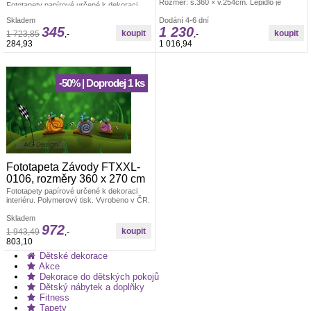
Rozměr: š.360 × v.254cm. Lepidlo je
Fototapety papírové určené k dekoraci
součástí balení. Vyrobeno v ČR. Snadné
interiéru. Fototapeta se skládá z 12 dílů,
Skladem
lepení ve čtyřech dílech. Lepidlem se
Dodání 4-6 dní
což znamená, že se jednoduše lepí a je
345
1 230
natírá fototapeta. Offsetový tisk.
flexibilní dle velikosti zdi, kterou chcete
1 723,85
,-
,-
Fototapety skladem
otapetovat. Lepidlem se natírá fototapeta.
284,93
1 016,94
Lepidlo je součastí balení. Fototapety
zvířata
-50% | Doprodej 1 ks
Fototapeta Závody FTXXL-
0106, rozměry 360 x 270 cm
Fototapety papírové určené k dekoraci
interiéru. Polymerový tisk. Vyrobeno v ČR.
Rozměr: š.360 x v.270 cm. Jednoduché
lepení fototapety ve čtyřech pruzích.
Skladem
972
Lepidlo je součástí balení. Lepidlem se
1 943,49
,-
natírá fototapeta. Fototapety zvířata
803,10
Dětské dekorace
Akce
Dekorace do dětských pokojů
Dětský nábytek a doplňky
Fitness
Tapety