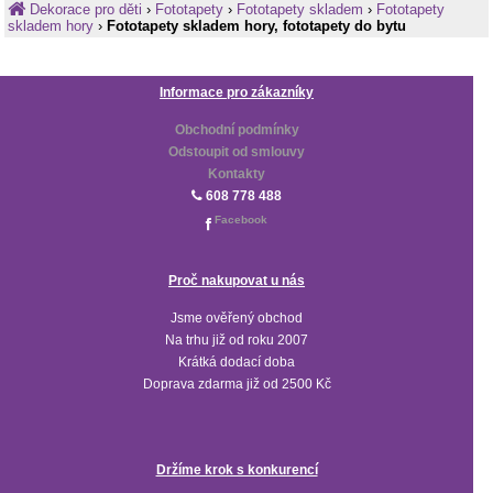
Dekorace pro děti
›
Fototapety
›
Fototapety skladem
›
Fototapety
skladem hory
›
Fototapety skladem hory, fototapety do bytu
Informace pro zákazníky
Obchodní podmínky
Odstoupit od smlouvy
Kontakty
608 778 488
Facebook
Proč nakupovat u nás
Jsme ověřený obchod
Na trhu již od roku 2007
Krátká dodací doba
Doprava zdarma již od 2500 Kč
Držíme krok s konkurencí