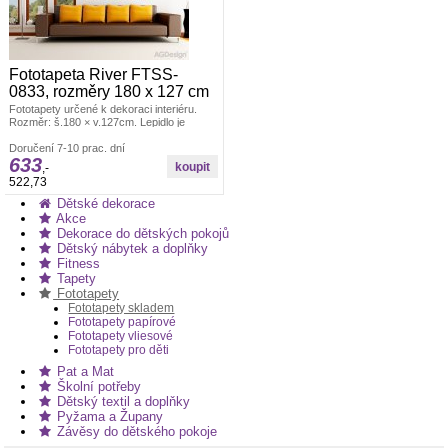
Fototapeta River FTSS-
0833, rozměry 180 x 127 cm
Fototapety určené k dekoraci interiéru.
Rozměr: š.180 × v.127cm. Lepidlo je
součástí balení. Vyrobeno v ČR. Jedno
dílná. Lepidlem se natírá fototapeta.
Doručení 7-10 prac. dní
633
Offsetový tisk. Fototapety skladem hory
,-
522,73
Dětské dekorace
Akce
Dekorace do dětských pokojů
Dětský nábytek a doplňky
Fitness
Tapety
Fototapety
Fototapety skladem
Fototapety papírové
Fototapety vliesové
Fototapety pro děti
Pat a Mat
Školní potřeby
Dětský textil a doplňky
Pyžama a Župany
Závěsy do dětského pokoje