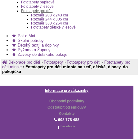
Fototapety papírové
Fototapety vliesové
Fototapety pro děti
Rozměr 203 x 243 cm
Rozměr 244 x 305 cm
Rozměr 360 x 254 cm
Fototapety dětské vliesové
Pat a Mat
Školní potřeby
Dětský textil a doplňky
Pyžama a Župany
Závěsy do dětského pokoje
Dekorace pro děti
›
Fototapety
›
Fototapety pro děti
›
Fototapety pro
děti minnie
›
Fototapety pro děti minnie na zeď, dětské, disney, do
pokojíčku
Informace pro zákazníky
Obchodní podmínky
Odstoupit od smlouvy
Kontakty
608 778 488
Facebook