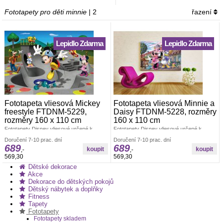
Fototapety pro děti minnie
| 2
řazení
Lepidlo Zdarma
Lepidlo Zdarma
Fototapeta vliesová Mickey
Fototapeta vliesová Minnie a
freestyle FTDNM-5229,
Daisy FTDNM-5228, rozměry
rozměry 160 x 110 cm
160 x 110 cm
Fototapety Disney vliesové určené k
Fototapety Disney vliesové určené k
dekoraci interiéru. Polymerový tisk.
dekoraci interiéru. Polymerový tisk.
Doručení 7-10 prac. dní
Doručení 7-10 prac. dní
Vyrobeno v ČR. Rozměr: š.160 x v.110cm.
Vyrobeno v ČR. Rozměr: š.160 x v.110cm.
689
689
Jednoduché lepení fototapety jednoho dílu.
Jednoduché lepení fototapety jednoho dílu.
,-
,-
Lepidlo je součástí balení. Lepidlem se
Lepidlo je součástí balení. Lepidlem se
569,30
569,30
natírá pouze zeď. Fototapety pro děti
natírá pouze zeď. Fototapety pro děti
Dětské dekorace
minnie
Fototapety dětské vliesové
Akce
Dekorace do dětských pokojů
Dětský nábytek a doplňky
Fitness
Tapety
Fototapety
Fototapety skladem