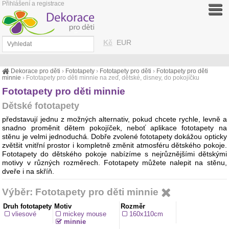
Přihlášení a registrace
Kč
EUR
Dekorace pro děti
›
Fototapety
›
Fototapety pro děti
›
Fototapety pro děti
minnie
›
Fototapety pro děti minnie na zeď, dětské, disney, do pokojíčku
Fototapety pro děti minnie
Dětské fototapety
představují jednu z možných alternativ, pokud chcete rychle, levně a
snadno proměnit dětem pokojíček, neboť aplikace fototapety na
stěnu je velmi jednoduchá. Dobře zvolené fototapety dokážou opticky
zvětšit vnitřní prostor i kompletně změnit atmosféru dětského pokoje.
Fototapety do dětského pokoje nabízíme s nejrůznějšími dětskými
motivy v různých rozměrech. Fototapety můžete nalepit na stěnu,
dveře i na skříň.
Výběr: Fototapety pro děti minnie
Druh fototapety
Motiv
Rozměr
vliesové
mickey mouse
160x110cm
minnie