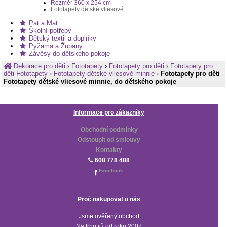
Rozměr 360 x 254 cm
Fototapety dětské vliesové
Pat a Mat
Školní potřeby
Dětský textil a doplňky
Pyžama a Župany
Závěsy do dětského pokoje
Dekorace pro děti
›
Fototapety
›
Fototapety pro děti
›
Fototapety pro
děti Fototapety
›
Fototapety dětské vliesové minnie
›
Fototapety pro děti
Fototapety dětské vliesové minnie, do dětského pokoje
Informace pro zákazníky
Obchodní podmínky
Odstoupit od smlouvy
Kontakty
608 778 488
Facebook
Proč nakupovat u nás
Jsme ověřený obchod
Na trhu již od roku 2007