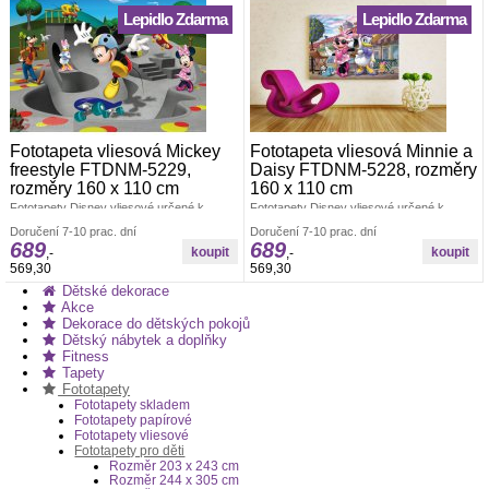
Lepidlo Zdarma
Lepidlo Zdarma
Fototapeta vliesová Mickey
Fototapeta vliesová Minnie a
freestyle FTDNM-5229,
Daisy FTDNM-5228, rozměry
rozměry 160 x 110 cm
160 x 110 cm
Fototapety Disney vliesové určené k
Fototapety Disney vliesové určené k
dekoraci interiéru. Polymerový tisk.
dekoraci interiéru. Polymerový tisk.
Doručení 7-10 prac. dní
Doručení 7-10 prac. dní
Vyrobeno v ČR. Rozměr: š.160 x v.110cm.
Vyrobeno v ČR. Rozměr: š.160 x v.110cm.
689
689
Jednoduché lepení fototapety jednoho dílu.
Jednoduché lepení fototapety jednoho dílu.
,-
,-
Lepidlo je součástí balení. Lepidlem se
Lepidlo je součástí balení. Lepidlem se
569,30
569,30
natírá pouze zeď. Fototapety dětské
natírá pouze zeď. Fototapety pro děti
Dětské dekorace
vliesové minnie
Fototapety dětské vliesové
Akce
Dekorace do dětských pokojů
Dětský nábytek a doplňky
Fitness
Tapety
Fototapety
Fototapety skladem
Fototapety papírové
Fototapety vliesové
Fototapety pro děti
Rozměr 203 x 243 cm
Rozměr 244 x 305 cm