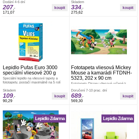
14 cm
Dodání 4-6 dní
Skladem
207
334
,-
,-
171,07
275,62
Lepidlo Pufas Euro 3000
Fototapeta vliesová Mickey
speciální vliesové 200 g
Mouse a kamarádi FTDNH-
5323, 202 x 90 cm
Speciální lepidlo na vliesové tapety a
fototapety, postačí maximálně na 5 rolí
Fototapety Disney vliesové určené k
tapety.
dekoraci interiéru. Polymerový tisk.
Skladem
Doručení 7-10 prac. dní
Vyrobeno v ČR. Rozměr: š.202 x v.90cm.
109
689
Jednoduché lepení fototapety jednoho dílu.
,-
,-
Lepidlo je součástí balení. Lepidlem se
90,29
569,30
natírá pouze zeď.
Lepidlo Zdarma
Lepidlo Zdarma