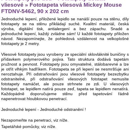
vliesové » Fototapeta vliesová Mickey Mouse
FTDNV-5462, 90 x 202 cm
Jednoduché lepení, přiložené lepidlo se nanáší pouze na stěnu, díly
fototapety se na stěnu přikládají suché. Kvalitní materiál, česká
výroba, digitální tisk, antialergení a bez zápachu. Snadé a
jednoduché lepení, každý zvládne sám! U každé fototapety přiložen
návod. Nezapomínejte, že pohledová vzdálenost na velkoplošné
fototapety je 2 metry.
Vliesové fototapety jsou vyrobeny ze speciální sklovláknité buničiny s
přídavkem polymerového pojiva. Tato struktura dodává tapetám
pružnost a pevnost. Fototapety jsou omyvatelné, stálobarevné a lze
je otřít vlhkým hadříkem. Fototapeta se při lepení se nesmršťuje ani
neroztahuje. Při odstraňování jsou vliesové fototapety bezezbytku
odstranitelné, při odstraňování vliesových fototapet nemusíte
fototapety namáčet, ale pouze strhnete ze zdi. U vliesových
fototapet, se lepidlem natírá pouze zeď, tapeta se lepidlem nenatírá.
Každopádně doporučujeme stěnu před tapetování řádně
napenetrovat hloubkovou penetrací.
Jednoduché lepení - Jednoduché odstranění !
Nezapomeňte na penetraci, viz níže.
Tapetářské pomůcky, viz níže.