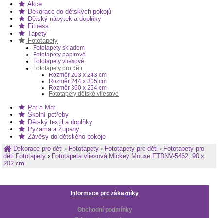
Akce
Dekorace do dětských pokojů
Dětský nábytek a doplňky
Fitness
Tapety
Fototapety
Fototapety skladem
Fototapety papírové
Fototapety vliesové
Fototapety pro děti
Rozměr 203 x 243 cm
Rozměr 244 x 305 cm
Rozměr 360 x 254 cm
Fototapety dětské vliesové
Pat a Mat
Školní potřeby
Dětský textil a doplňky
Pyžama a Župany
Závěsy do dětského pokoje
Dekorace pro děti
›
Fototapety
›
Fototapety pro děti
›
Fototapety pro
děti Fototapety
›
Fototapeta vliesová Mickey Mouse FTDNV-5462, 90 x
202 cm
Informace pro zákazníky
Obchodní podmínky