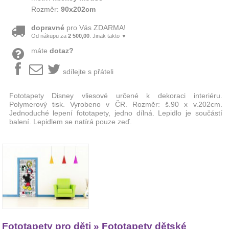
Rozměr:
90x202cm
dopravné
pro Vás ZDARMA!
Od nákupu za
2 500,00
. Jinak takto ▼
máte
dotaz?
sdílejte s přáteli
Fototapety Disney vliesové určené k dekoraci interiéru.
Polymerový tisk. Vyrobeno v ČR. Rozměr: š.90 x v.202cm.
Jednoduché lepení fototapety, jedno dílná. Lepidlo je součástí
balení. Lepidlem se natírá pouze zeď.
Fototapety pro děti » Fototapety dětské