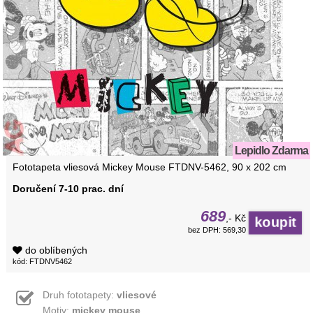
Lepidlo Zdarma
Fototapeta vliesová Mickey Mouse FTDNV-5462, 90 x 202 cm
Doručení 7-10 prac. dní
689
,- Kč
bez DPH: 569,30
do oblíbených
kód: FTDNV5462
Druh fototapety:
vliesové
Motiv:
mickey mouse