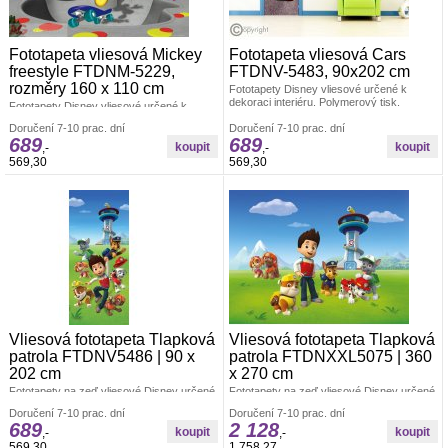
Fototapeta vliesová Mickey
Fototapeta vliesová Cars
freestyle FTDNM-5229,
FTDNV-5483, 90x202 cm
rozměry 160 x 110 cm
Fototapety Disney vliesové určené k
dekoraci interiéru. Polymerový tisk.
Fototapety Disney vliesové určené k
Vyrobeno v ČR. Rozměr: š.90 x v.202cm.
dekoraci interiéru. Polymerový tisk.
Doručení 7-10 prac. dní
Jednoduché lepení fototapety, jedno dílná.
Doručení 7-10 prac. dní
Vyrobeno v ČR. Rozměr: š.160 x v.110cm.
689
689
Lepidlo je součástí balení. Lepidlem se
Jednoduché lepení fototapety jednoho dílu.
,-
,-
natírá pouze zeď.
Lepidlo je součástí balení. Lepidlem se
569,30
569,30
natírá pouze zeď.
Vliesová fototapeta Tlapková
Vliesová fototapeta Tlapková
patrola FTDNV5486 | 90 x
patrola FTDNXXL5075 | 360
202 cm
x 270 cm
Fototapety na zeď vliesové Disney určené
Fototapety na zeď vliesové Disney určené
k dekoraci interiéru. Vyrobeno v ČR,
k dekoraci interiéru. Vyrobeno v ČR, R
Doručení 7-10 prac. dní
Doručení 7-10 prac. dní
rozměry š.90 x v.202cm. Jednoduché
rozměry š.360 x v.270 cm. Jednoduché
689
2 128
lepení fototapety, jednodílná. Lepidlo je
lepení fototapety ve čtyřech pruzích.
,-
,-
součástí balení. Lepidlem se natírá pouze
Lepidlo je součástí balení. Lepidlem se
569,30
1 758,27