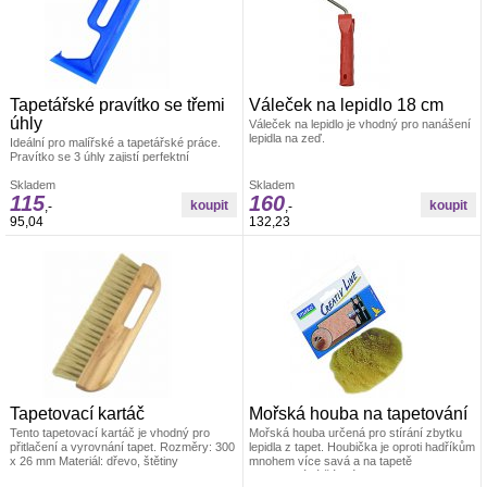
Tapetářské pravítko se třemi
Váleček na lepidlo 18 cm
úhly
Váleček na lepidlo je vhodný pro nanášení
lepidla na zeď.
Ideální pro malířské a tapetářské práce.
Pravítko se 3 úhly zajistí perfektní
uhlazení tapet. Materiál: odolná umělá
hmota
Skladem
Skladem
115
160
,-
,-
95,04
132,23
Tapetovací kartáč
Mořská houba na tapetování
Tento tapetovací kartáč je vhodný pro
Mořská houba určená pro stírání zbytku
přitlačení a vyrovnání tapet. Rozměry: 300
lepidla z tapet. Houbička je oproti hadříkům
x 26 mm Materiál: dřevo, štětiny
mnohem více savá a na tapetě
nezanechává žádné skvrny. Velikost cca