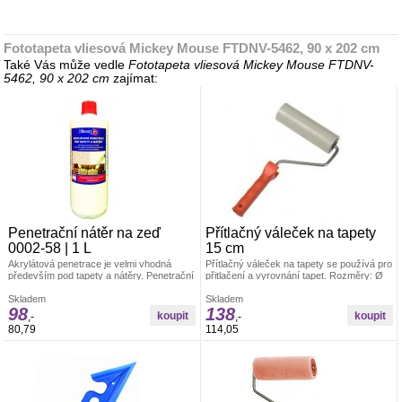
Fototapeta vliesová Mickey Mouse FTDNV-5462, 90 x 202 cm
Také Vás může vedle
Fototapeta vliesová Mickey Mouse FTDNV-
5462, 90 x 202 cm
zajímat:
Penetrační nátěr na zeď
Přítlačný váleček na tapety
0002-58 | 1 L
15 cm
Akrylátová penetrace je velmi vhodná
Přítlačný váleček na tapety se používá pro
především pod tapety a nátěry. Penetrační
přitlačení a vyrovnání tapet. Rozměry: Ø
nátěr funguje na bázi akrylátového
4,5 x 15 cm Materiál: váleček je vyroben z
kopolymeru.
Skladem
PUR pěny, umělohmotný držák +
Skladem
98
138
pozinkovaný drát 6/8 mm
,-
,-
80,79
114,05