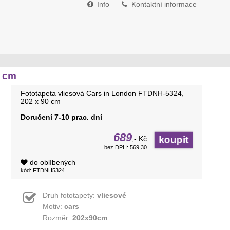
Info
Kontaktní informace
0 cm
Fototapeta vliesová Cars in London FTDNH-5324,
202 x 90 cm
Doručení 7-10 prac. dní
689
,- Kč
bez DPH: 569,30
do oblíbených
kód: FTDNH5324
Druh fototapety:
vliesové
Motiv:
cars
Rozměr:
202x90cm