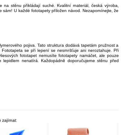
 na stěnu přikládají suché. Kvalitní materiál, česká výroba,
dne sám! U každé fototapety přiložen návod. Nezapomínejte, že
polymerového pojiva. Tato struktura dodává tapetám pružnost a
 Fototapeta se při lepení se nesmršťuje ani neroztahuje. Při
 vliesových fototapet nemusíte fototapety namáčet, ale pouze
 se lepidlem nenatírá. Každopádně doporučujeme stěnu před
m
zajímat: