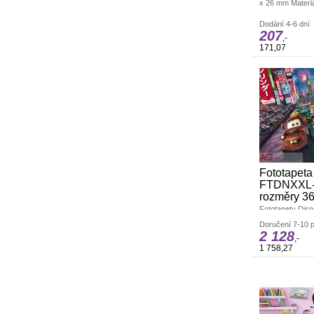
x 26 mm Materiál
Dodání 4-6 dní
207
,-
171,07
Fototapeta
FTDNXXL-
rozměry 36
Fototapety Disn
dekoraci interié
Doručení 7-10 p
Vyrobeno v ČR.
2 128
cm. Jednoduché 
,-
čtyřech pruzích.
1 758,27
Lepidlem se nat