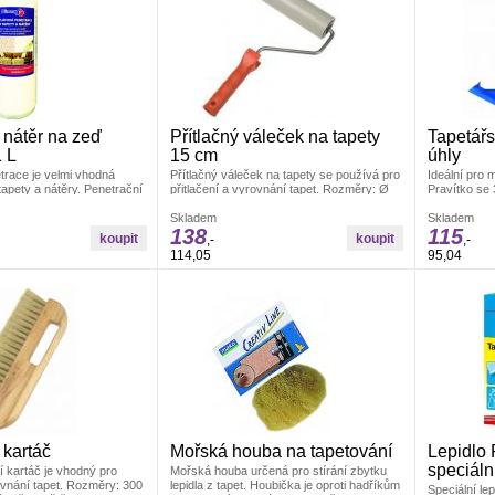
 nátěr na zeď
Přítlačný váleček na tapety
Tapetářs
1 L
15 cm
úhly
trace je velmi vhodná
Přítlačný váleček na tapety se používá pro
Ideální pro 
apety a nátěry. Penetrační
přitlačení a vyrovnání tapet. Rozměry: Ø
Pravítko se 3
a bázi akrylátového
4,5 x 15 cm Materiál: váleček je vyroben z
tapet. Mater
PUR pěny, umělohmotný držák +
Skladem
Skladem
138
115
pozinkovaný drát 6/8 mm
,-
,-
114,05
95,04
 kartáč
Mořská houba na tapetování
Lepidlo 
speciáln
í kartáč je vhodný pro
Mořská houba určená pro stírání zbytku
rovnání tapet. Rozměry: 300
lepidla z tapet. Houbička je oproti hadříkům
Speciální lep