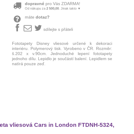
dopravné
pro Vás ZDARMA!
Od nákupu za
2 500,00
. Jinak takto ▼
máte
dotaz?
sdílejte s přáteli
Fototapety Disney vliesové určené k dekoraci
interiéru. Polymerový tisk. Vyrobeno v ČR. Rozměr:
š.202 x v.90cm. Jednoduché lepení fototapety
jednoho dílu. Lepidlo je součástí balení. Lepidlem se
natírá pouze zeď.
apeta vliesová Cars in London FTDNH-5324,