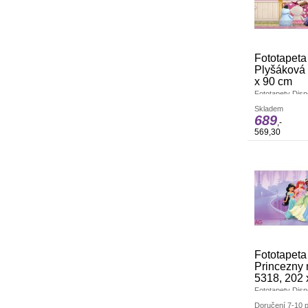
Fototapeta
Plyšáková
x 90 cm
Fototapety Disn
dekoraci interié
Skladem
Vyrobeno v ČR.
689
Jednoduché lepe
,-
Lepidlo je součá
569,30
natírá pouze ze
Fototapeta
Princezny
5318, 202 
Fototapety Disn
dekoraci interié
Doručení 7-10 p
Vyrobeno v ČR.