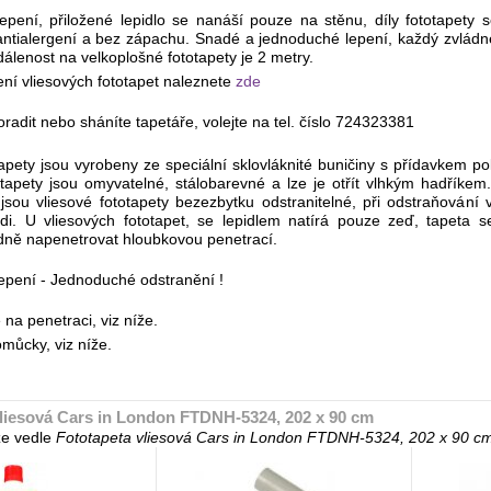
pení, přiložené lepidlo se nanáší pouze na stěnu, díly fototapety se
k, antialergení a bez zápachu. Snadé a jednoduché lepení, každý zvlá
álenost na velkoplošné fototapety je 2 metry.
ní vliesových fototapet naleznete
zde
radit nebo sháníte tapetáře, volejte na tel. číslo 724323381
tapety jsou vyrobeny ze speciální sklovláknité buničiny s přídavkem 
tapety jsou omyvatelné, stálobarevné a lze je otřít vlhkým hadříkem.
jsou vliesové fototapety bezezbytku odstranitelné, při odstraňování
zdi. U vliesových fototapet, se lepidlem natírá pouze zeď, tapeta
dně napenetrovat hloubkovou penetrací.
pení - Jednoduché odstranění !
a penetraci, viz níže.
můcky, viz níže.
vliesová Cars in London FTDNH-5324, 202 x 90 cm
e vedle
Fototapeta vliesová Cars in London FTDNH-5324, 202 x 90 c