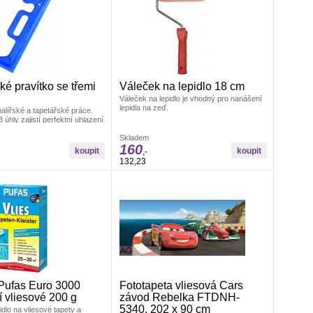
ké pravítko se třemi
Váleček na lepidlo 18 cm
Váleček na lepidlo je vhodný pro nanášení
lepidla na zeď.
malířské a tapetářské práce.
 úhly zajistí perfektní uhlazení
iál: odolná umělá hmota
Skladem
160
,-
132,23
Pufas Euro 3000
Fototapeta vliesová Cars
í vliesové 200 g
závod Rebelka FTDNH-
5340, 202 x 90 cm
idlo na vliesové tapety a