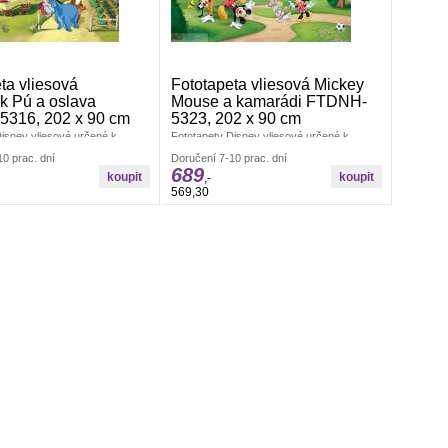
ta vliesová
Fototapeta vliesová Mickey
k Pú a oslava
Mouse a kamarádi FTDNH-
316, 202 x 90 cm
5323, 202 x 90 cm
isney vliesové určené k
Fototapety Disney vliesové určené k
eriéru. Polymerový tisk.
dekoraci interiéru. Polymerový tisk.
0 prac. dní
Doručení 7-10 prac. dní
ČR. Rozměr: š.202 x v.90cm.
Vyrobeno v ČR. Rozměr: š.202 x v.90cm.
689
epení fototapety jednoho dílu.
Jednoduché lepení fototapety jednoho dílu.
,-
oučástí balení. Lepidlem se
Lepidlo je součástí balení. Lepidlem se
569,30
 zeď.
natírá pouze zeď.