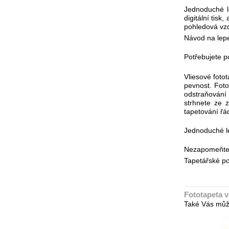
Jednoduché le
digitální tis
pohledová vzd
Návod na lepe
Potřebujete po
Vliesové foto
pevnost. Foto
odstraňování 
strhnete ze 
tapetování řá
Jednoduché le
Nezapomeňte n
Tapetářské po
Fototapeta 
Také Vás můž