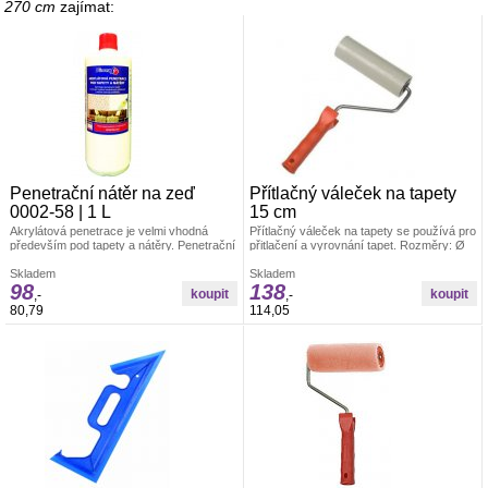
270 cm
zajímat:
Penetrační nátěr na zeď
Přítlačný váleček na tapety
0002-58 | 1 L
15 cm
Akrylátová penetrace je velmi vhodná
Přítlačný váleček na tapety se používá pro
především pod tapety a nátěry. Penetrační
přitlačení a vyrovnání tapet. Rozměry: Ø
nátěr funguje na bázi akrylátového
4,5 x 15 cm Materiál: váleček je vyroben z
kopolymeru.
Skladem
PUR pěny, umělohmotný držák +
Skladem
98
138
pozinkovaný drát 6/8 mm
,-
,-
80,79
114,05