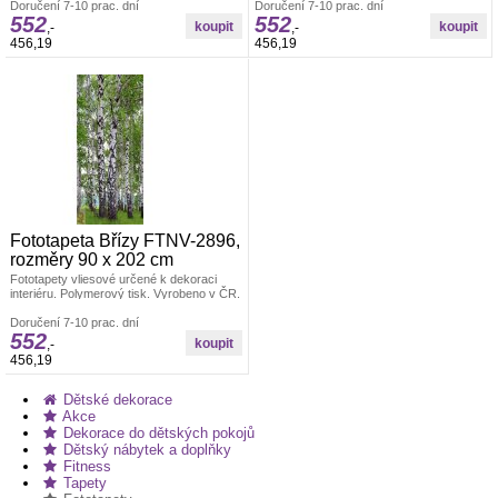
lepení fototapety jednoho dílu. Lepidlo je
Doručení 7-10 prac. dní
Doručení 7-10 prac. dní
Rozměr: š.90 x v.202cm. Jednoduché
552
552
součástí balení. Lepidlem se natírá pouze
lepení fototapety, jedno dílná. Lepidlo je
,-
,-
zeď.
součástí balení. Lepidlem se natírá pouze
456,19
456,19
zeď.
Fototapeta Břízy FTNV-2896,
rozměry 90 x 202 cm
Fototapety vliesové určené k dekoraci
interiéru. Polymerový tisk. Vyrobeno v ČR.
Rozměr: š.90 x v.202cm. Jednoduché
lepení fototapety, jedno dílná. Lepidlo je
Doručení 7-10 prac. dní
552
součástí balení. Lepidlem se natírá pouze
,-
zeď.
456,19
Dětské dekorace
Akce
Dekorace do dětských pokojů
Dětský nábytek a doplňky
Fitness
Tapety