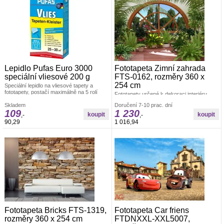
Lepidlo Pufas Euro 3000
Fototapeta Zimní zahrada
speciální vliesové 200 g
FTS-0162, rozměry 360 x
254 cm
Speciální lepidlo na vliesové tapety a
fototapety, postačí maximálně na 5 rolí
Fototapety určené k dekoraci interiéru.
tapety.
Rozměr: š.360 × v.254cm. Lepidlo je
Skladem
Doručení 7-10 prac. dní
součástí balení. Vyrobeno v ČR. Snadné
109
1 230
lepení ve čtyřech dílech. Lepidlem se
,-
,-
natírá fototapeta. Offsetový tisk.
90,29
1 016,94
Fototapeta Bricks FTS-1319,
Fototapeta Car friens
rozměry 360 x 254 cm
FTDNXXL-XXL5007,