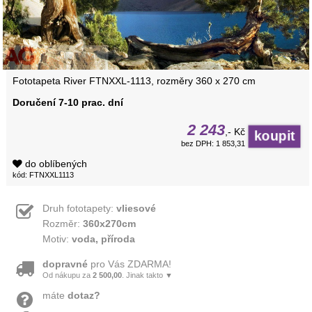
Fototapeta River FTNXXL-1113, rozměry 360 x 270 cm
Doručení 7-10 prac. dní
2 243
,- Kč
bez DPH: 1 853,31
do oblíbených
kód: FTNXXL1113
Druh fototapety:
vliesové
Rozměr:
360x270cm
Motiv:
voda, příroda
dopravné
pro Vás ZDARMA!
Od nákupu za
2 500,00
. Jinak takto ▼
máte
dotaz?