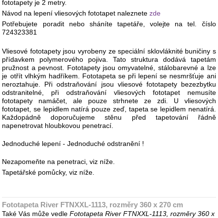
fototapety je 2 metry.
Návod na lepení vliesových fototapet naleznete
zde
Potřebujete poradit nebo sháníte tapetáře, volejte na tel. číslo
724323381
Vliesové fototapety jsou vyrobeny ze speciální sklovláknité buničiny s
přídavkem polymerového pojiva. Tato struktura dodává tapetám
pružnost a pevnost. Fototapety jsou omyvatelné, stálobarevné a lze
je otřít vlhkým hadříkem. Fototapeta se při lepení se nesmršťuje ani
neroztahuje. Při odstraňování jsou vliesové fototapety bezezbytku
odstranitelné, při odstraňování vliesových fototapet nemusíte
fototapety namáčet, ale pouze strhnete ze zdi. U vliesových
fototapet, se lepidlem natírá pouze zeď, tapeta se lepidlem nenatírá.
Každopádně doporučujeme stěnu před tapetování řádně
napenetrovat hloubkovou penetrací.
Jednoduché lepení - Jednoduché odstranění !
Nezapomeňte na penetraci, viz níže.
Tapetářské pomůcky, viz níže.
Fototapeta River FTNXXL-1113, rozměry 360 x 270 cm
Také Vás může vedle
Fototapeta River FTNXXL-1113, rozměry 360 x