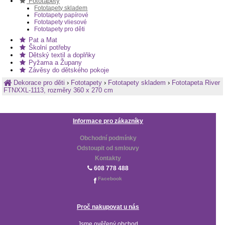
Fototapety
Fototapety skladem
Fototapety papírové
Fototapety vliesové
Fototapety pro děti
Pat a Mat
Školní potřeby
Dětský textil a doplňky
Pyžama a Župany
Závěsy do dětského pokoje
Dekorace pro děti
›
Fototapety
›
Fototapety skladem
›
Fototapeta River
FTNXXL-1113, rozměry 360 x 270 cm
Informace pro zákazníky
Obchodní podmínky
Odstoupit od smlouvy
Kontakty
608 778 488
Facebook
Proč nakupovat u nás
Jsme ověřený obchod