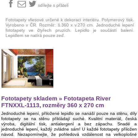
sdílejte s přáteli
Fototapety vliesové určené k dekoraci interiéru. Polymerový tisk.
Vyrobeno v ČR. Rozměr: š.360 x v.270 cm. Jednoduché lepení
fototapety ve čtyřech pruzích. Lepidlo je součástí balení.
Lepidlem se natírá pouze zeď.
Fototapety skladem » Fototapeta River
FTNXXL-1113, rozměry 360 x 270 cm
Jednoduché lepení, přiložené lepidlo se nanáší pouze na stěnu, díly
fototapety se na stěnu přikládají suché. Kvalitní materiál, česká
výroba, digitální tisk, antialergení a bez zápachu. Snadé a
jednoduché lepení, každý zvládne sám! U každé fototapety přiložen
návod. Nezapomínejte, že pohledová vzdálenost na velkoplošné