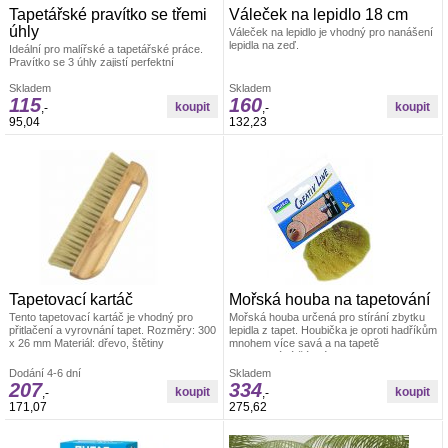
Tapetářské pravítko se třemi
Váleček na lepidlo 18 cm
úhly
Váleček na lepidlo je vhodný pro nanášení
lepidla na zeď.
Ideální pro malířské a tapetářské práce.
Pravítko se 3 úhly zajistí perfektní
uhlazení tapet. Materiál: odolná umělá
hmota
Skladem
Skladem
115
160
,-
,-
95,04
132,23
Tapetovací kartáč
Mořská houba na tapetování
Tento tapetovací kartáč je vhodný pro
Mořská houba určená pro stírání zbytku
přitlačení a vyrovnání tapet. Rozměry: 300
lepidla z tapet. Houbička je oproti hadříkům
x 26 mm Materiál: dřevo, štětiny
mnohem více savá a na tapetě
nezanechává žádné skvrny. Velikost cca
14 cm
Dodání 4-6 dní
Skladem
207
334
,-
,-
171,07
275,62