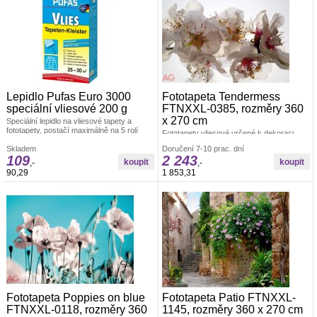
Lepidlo Pufas Euro 3000
Fototapeta Tendermess
speciální vliesové 200 g
FTNXXL-0385, rozměry 360
x 270 cm
Speciální lepidlo na vliesové tapety a
fototapety, postačí maximálně na 5 rolí
Fototapety vliesové určené k dekoraci
tapety.
interiéru. Polymerový tisk. Vyrobeno v ČR.
Skladem
Doručení 7-10 prac. dní
Rozměr: š.360 x v.270 cm. Jednoduché
109
2 243
lepení fototapety ve čtyřech pruzích.
,-
,-
Lepidlo je součástí balení. Lepidlem se
90,29
1 853,31
natírá pouze zeď.
Fototapeta Poppies on blue
Fototapeta Patio FTNXXL-
FTNXXL-0118, rozměry 360
1145, rozměry 360 x 270 cm