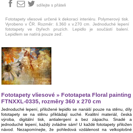
sdílejte s přáteli
Fototapety vliesové určené k dekoraci interiéru. Polymerový tisk.
Vyrobeno v ČR. Rozměr: š.360 x v.270 cm. Jednoduché lepení
fototapety ve čtyřech pruzích. Lepidlo je součástí balení.
Lepidlem se natírá pouze zeď.
Fototapety vliesové » Fototapeta Floral painting
FTNXXL-0335, rozměry 360 x 270 cm
Jednoduché lepení, přiložené lepidlo se nanáší pouze na stěnu, díly
fototapety se na stěnu přikládají suché. Kvalitní materiál, česká
výroba, digitální tisk, antialergení a bez zápachu. Snadé a
jednoduché lepení, každý zvládne sám! U každé fototapety přiložen
návod. Nezapomínejte, že pohledová vzdálenost na velkoplošné