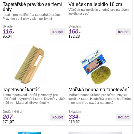
Tapetářské pravítko se třemi
Váleček na lepidlo 18 cm
úhly
Váleček na lepidlo je vhodný pro nanášení
lepidla na zeď.
Ideální pro malířské a tapetářské práce.
Pravítko se 3 úhly zajistí perfektní
uhlazení tapet. Materiál: odolná umělá
hmota
Skladem
Skladem
115
160
,-
,-
95,04
132,23
Tapetovací kartáč
Mořská houba na tapetování
Tento tapetovací kartáč je vhodný pro
Mořská houba určená pro stírání zbytku
přitlačení a vyrovnání tapet. Rozměry: 300
lepidla z tapet. Houbička je oproti hadříkům
x 26 mm Materiál: dřevo, štětiny
mnohem více savá a na tapetě
nezanechává žádné skvrny. Velikost cca
14 cm
Dodání 4-6 dní
Skladem
207
334
,-
,-
171,07
275,62