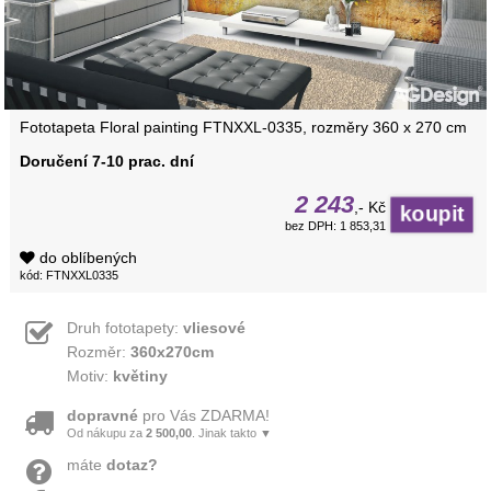
Fototapeta Floral painting FTNXXL-0335, rozměry 360 x 270 cm
Doručení 7-10 prac. dní
2 243
,- Kč
bez DPH: 1 853,31
do oblíbených
kód: FTNXXL0335
Druh fototapety:
vliesové
Rozměr:
360x270cm
Motiv:
květiny
dopravné
pro Vás ZDARMA!
Od nákupu za
2 500,00
. Jinak takto ▼
máte
dotaz?