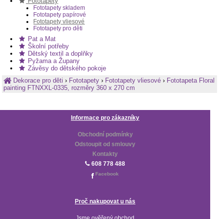
Fototapety
Fototapety skladem
Fototapety papírové
Fototapety vliesové
Fototapety pro děti
Pat a Mat
Školní potřeby
Dětský textil a doplňky
Pyžama a Župany
Závěsy do dětského pokoje
Dekorace pro děti
›
Fototapety
›
Fototapety vliesové
›
Fototapeta Floral
painting FTNXXL-0335, rozměry 360 x 270 cm
Informace pro zákazníky
Obchodní podmínky
Odstoupit od smlouvy
Kontakty
608 778 488
Facebook
Proč nakupovat u nás
Jsme ověřený obchod