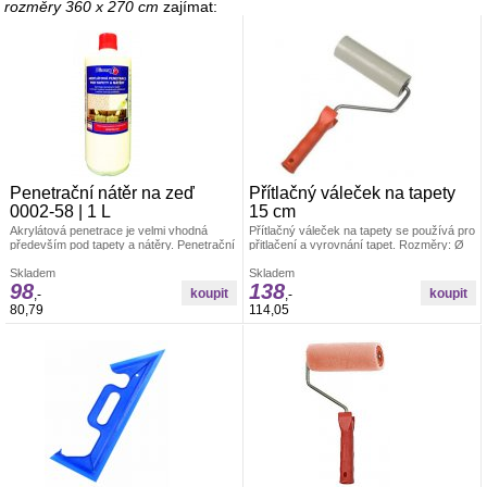
rozměry 360 x 270 cm
zajímat:
Penetrační nátěr na zeď
Přítlačný váleček na tapety
0002-58 | 1 L
15 cm
Akrylátová penetrace je velmi vhodná
Přítlačný váleček na tapety se používá pro
především pod tapety a nátěry. Penetrační
přitlačení a vyrovnání tapet. Rozměry: Ø
nátěr funguje na bázi akrylátového
4,5 x 15 cm Materiál: váleček je vyroben z
kopolymeru.
Skladem
PUR pěny, umělohmotný držák +
Skladem
98
138
pozinkovaný drát 6/8 mm
,-
,-
80,79
114,05