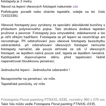
fototapety je 2 metry.
Návod na lepení vliesových fototapet naleznete
zde
Potřebujete poradit nebo sháníte tapetáře, volejte na tel. číslo
724323381
Vliesové fototapety jsou vyrobeny ze speciální sklovláknité buničiny s
přídavkem polymerového pojiva. Tato struktura dodává tapetám
pružnost a pevnost. Fototapety jsou omyvatelné, stálobarevné a lze
je otřít vlhkým hadříkem. Fototapeta se při lepení se nesmršťuje ani
neroztahuje. Při odstraňování jsou vliesové fototapety bezezbytku
odstranitelné, při odstraňování vliesových fototapet nemusíte
fototapety namáčet, ale pouze strhnete ze zdi. U vliesových
fototapet, se lepidlem natírá pouze zeď, tapeta se lepidlem nenatírá.
Každopádně doporučujeme stěnu před tapetování řádně
napenetrovat hloubkovou penetrací.
Jednoduché lepení - Jednoduché odstranění !
Nezapomeňte na penetraci, viz níže.
Tapetářské pomůcky, viz níže.
Fototapeta Floral painting FTNXXL-0335, rozměry 360 x 270 cm
Také Vás může vedle
Fototapeta Floral painting FTNXXL-0335,