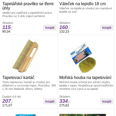
Tapetářské pravítko se třemi
Váleček na lepidlo 18 cm
úhly
Váleček na lepidlo je vhodný pro nanášení
lepidla na zeď.
Ideální pro malířské a tapetářské práce.
Pravítko se 3 úhly zajistí perfektní
uhlazení tapet. Materiál: odolná umělá
hmota
Skladem
Skladem
115
160
,-
,-
95,04
132,23
Tapetovací kartáč
Mořská houba na tapetování
Tento tapetovací kartáč je vhodný pro
Mořská houba určená pro stírání zbytku
přitlačení a vyrovnání tapet. Rozměry: 300
lepidla z tapet. Houbička je oproti hadříkům
x 26 mm Materiál: dřevo, štětiny
mnohem více savá a na tapetě
nezanechává žádné skvrny. Velikost cca
14 cm
Dodání 4-6 dní
Skladem
207
334
,-
,-
171,07
275,62