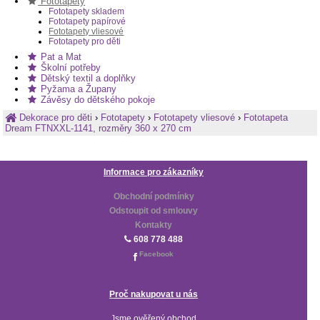
Fototapety
Fototapety skladem
Fototapety papírové
Fototapety vliesové
Fototapety pro děti
Pat a Mat
Školní potřeby
Dětský textil a doplňky
Pyžama a Župany
Závěsy do dětského pokoje
Dekorace pro děti
›
Fototapety
›
Fototapety vliesové
›
Fototapeta
Dream FTNXXL-1141, rozměry 360 x 270 cm
Informace pro zákazníky
Obchodní podmínky
Odstoupit od smlouvy
Kontakty
608 778 488
Facebook
Proč nakupovat u nás
Jsme ověřený obchod