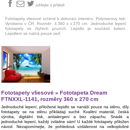
sdílejte s přáteli
Fototapety vliesové určené k dekoraci interiéru. Polymerový tisk.
Vyrobeno v ČR. Rozměr: š.360 x v.270 cm. Jednoduché lepení
fototapety ve čtyřech pruzích. Lepidlo je součástí balení.
Lepidlem se natírá pouze zeď.
Fototapety vliesové » Fototapeta Dream
FTNXXL-1141, rozměry 360 x 270 cm
Jednoduché lepení, přiložené lepidlo se nanáší pouze na stěnu, díly
fototapety se na stěnu přikládají suché. Kvalitní materiál, česká
výroba, digitální tisk, antialergení a bez zápachu. Snadé a
jednoduché lepení, každý zvládne sám! U každé fototapety přiložen
návod. Nezapomínejte, že pohledová vzdálenost na velkoplošné