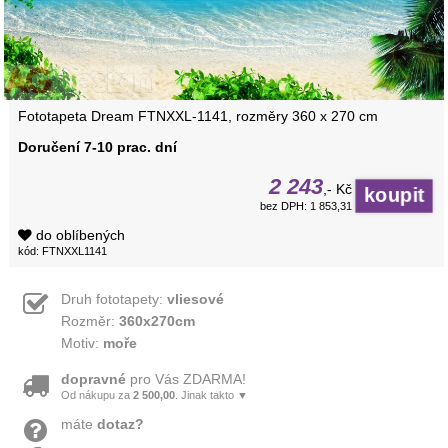
Fototapeta Dream FTNXXL-1141, rozměry 360 x 270 cm
Doručení 7-10 prac. dní
2 243
,- Kč
bez DPH: 1 853,31
do oblíbených
kód: FTNXXL1141
Druh fototapety:
vliesové
Rozměr:
360x270cm
Motiv:
moře
dopravné
pro Vás ZDARMA!
Od nákupu za
2 500,00
. Jinak takto ▼
máte
dotaz?