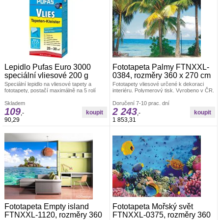
Lepidlo Pufas Euro 3000
Fototapeta Palmy FTNXXL-
speciální vliesové 200 g
0384, rozměry 360 x 270 cm
Speciální lepidlo na vliesové tapety a
Fototapety vliesové určené k dekoraci
fototapety, postačí maximálně na 5 rolí
interiéru. Polymerový tisk. Vyrobeno v ČR.
tapety.
Rozměr: š.360 x v.270 cm. Jednoduché
Skladem
lepení fototapety ve čtyřech pruzích.
Doručení 7-10 prac. dní
109
2 243
Lepidlo je součástí balení. Lepidlem se
,-
,-
natírá pouze zeď.
90,29
1 853,31
Fototapeta Empty island
Fototapeta Mořský svět
FTNXXL-1120, rozměry 360
FTNXXL-0375, rozměry 360