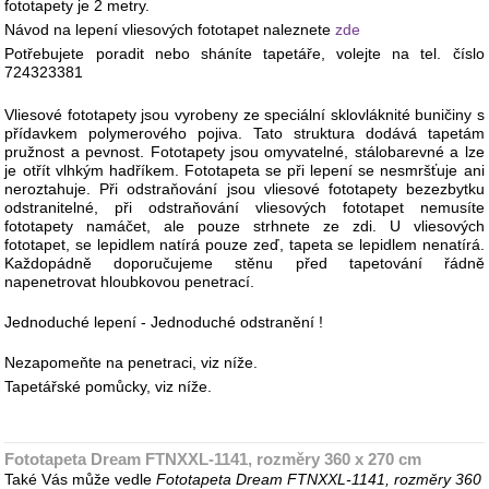
fototapety je 2 metry.
Návod na lepení vliesových fototapet naleznete
zde
Potřebujete poradit nebo sháníte tapetáře, volejte na tel. číslo
724323381
Vliesové fototapety jsou vyrobeny ze speciální sklovláknité buničiny s
přídavkem polymerového pojiva. Tato struktura dodává tapetám
pružnost a pevnost. Fototapety jsou omyvatelné, stálobarevné a lze
je otřít vlhkým hadříkem. Fototapeta se při lepení se nesmršťuje ani
neroztahuje. Při odstraňování jsou vliesové fototapety bezezbytku
odstranitelné, při odstraňování vliesových fototapet nemusíte
fototapety namáčet, ale pouze strhnete ze zdi. U vliesových
fototapet, se lepidlem natírá pouze zeď, tapeta se lepidlem nenatírá.
Každopádně doporučujeme stěnu před tapetování řádně
napenetrovat hloubkovou penetrací.
Jednoduché lepení - Jednoduché odstranění !
Nezapomeňte na penetraci, viz níže.
Tapetářské pomůcky, viz níže.
Fototapeta Dream FTNXXL-1141, rozměry 360 x 270 cm
Také Vás může vedle
Fototapeta Dream FTNXXL-1141, rozměry 360