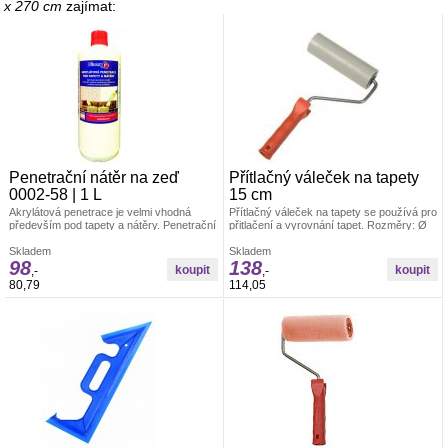
x 270 cm
zajímat:
Penetrační nátěr na zeď
Přítlačný váleček na tapety
0002-58 | 1 L
15 cm
Akrylátová penetrace je velmi vhodná
Přítlačný váleček na tapety se používá pro
především pod tapety a nátěry. Penetrační
přitlačení a vyrovnání tapet. Rozměry: Ø
nátěr funguje na bázi akrylátového
4,5 x 15 cm Materiál: váleček je vyroben z
kopolymeru.
Skladem
PUR pěny, umělohmotný držák +
Skladem
98
138
pozinkovaný drát 6/8 mm
,-
,-
80,79
114,05