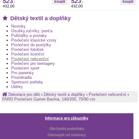
523
523
má z každé strany jiný motiv, viz. foto.
,-
,-
Povlečení svítí ve tmě po nasvícení na
432,00
432,00
Dětský textil a doplňky
Novinky
Osušky,ručníky, ponča
Polštářky a povlaky
Povlečení klasické vzory
Povlečení do postýlky
Povlečení fototisk
Povlečení licenční
Povlečení nelicenční
Povlečení pro teenagery
Povlečení sport
Pro panenky
Prostěradla
Sportovní potřeby
Utěrky
Dekorace pro děti
›
Dětský textil a doplňky
›
Povlečení nelicenční
›
FARO Povlečení Gamer Bavlna, 140/200, 70/90 cm
Informace pro zákazníky
Obchodní podmínky
Odstoupit od smlouvy