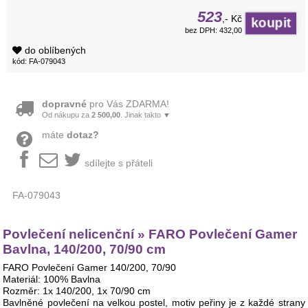
523
,- Kč
bez DPH: 432,00
do oblíbených
kód: FA-079043
dopravné
pro Vás ZDARMA!
Od nákupu za
2 500,00
. Jinak takto ▼
máte
dotaz?
sdílejte s přáteli
FA-079043
Povlečení nelicenční » FARO Povlečení Gamer
Bavlna, 140/200, 70/90 cm
FARO Povlečení Gamer 140/200, 70/90
Materiál: 100% Bavlna
Rozměr: 1x 140/200, 1x 70/90 cm
Bavlněné povlečení na velkou postel, motiv peřiny je z každé strany