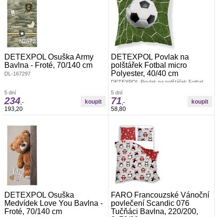
DETEXPOL Osuška Army
DETEXPOL Povlak na
Bavlna - Froté, 70/140 cm
polštářek Fotbal micro
Polyester, 40/40 cm
DL-167297
DETEXPOL Povlak na polštářek Fotbal
micro 40/40Povlak na polštářek je vyroben
5 dní
5 dní
ze 100% Polyesteru, je příjemný na omak,
234
71
zapínání na zipMateriál: 100%
,-
,-
PolyesterRozměr: 1x 40/40 cm
193,20
58,80
DETEXPOL Osuška
FARO Francouzské Vánoční
Medvídek Love You Bavlna -
povlečení Scandic 076
Froté, 70/140 cm
Tučňáci Bavlna, 220/200,