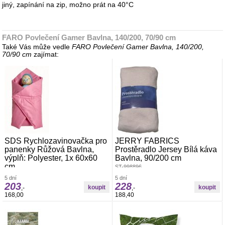
jiný, zapínání na zip, možno prát na 40°C
FARO Povlečení Gamer Bavlna, 140/200, 70/90 cm
Také Vás může vedle
FARO Povlečení Gamer Bavlna, 140/200,
70/90 cm
zajímat:
SDS Rychlozavinovačka pro
JERRY FABRICS
panenky Růžová Bavlna,
Prostěradlo Jersey Bílá káva
výplň: Polyester, 1x 60x60
Bavlna, 90/200 cm
cm
ST-998896
SDS Rychlozavinovačka pro panenky
5 dní
5 dní
Růžová Materiál: 100% Bavlna, výplň:
203
228
,-
,-
100% Polyester Rozměr: 1x 60x60 cm
168,00
188,40
Rychlozavinovačka pro panenky
vyrobena ze 100% Bavlny, výplň ze 100%
Polyesteru je pevně všitá