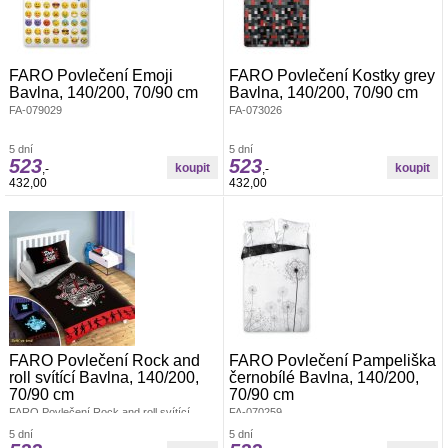
FARO Povlečení Emoji
FARO Povlečení Kostky grey
Bavlna, 140/200, 70/90 cm
Bavlna, 140/200, 70/90 cm
FA-079029
FA-073026
5 dní
5 dní
523
523
,-
,-
432,00
432,00
FARO Povlečení Rock and
FARO Povlečení Pampeliška
roll svítící Bavlna, 140/200,
černobílé Bavlna, 140/200,
70/90 cm
70/90 cm
FARO Povlečení Rock and roll svítící
FA-070259
140/200, 70/90Bavlněné povlečení na
5 dní
5 dní
velkou postel, zapínání na zip, povlečení