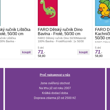
ý ručník Lištička
FARO Dětský ručník Dino
FARO Dě
roté, 50/30 cm
Bavlna - Froté, 50/30 cm
Kachničk
50/30 c
čník Lištička
FARO Dětský ručník Dino 50/30Materiál:
100% Bavlna -
100% Bavlna - FrotéRozměr: 1x 50/30
FARO Dětský
x 50/30 cmDětský
cmDětský ručníček v rozměru 50x30 cm.
50/30Materiá
měru 50x30 cm. Šikovný
Šikovný dětský ručník do koupelny, do
5 dní
5 dní
FrotéRozměr
71
71
o koupelny, do školky i na
školky i na cesty
ručníček v 
,-
,-
dětský ruční
58,80
58,80
cesty
Proč nakupovat u nás
Jsme ověřený obchod
Na trhu již od roku 2007
Krátká dodací doba
Doprava zdarma již od 2500 Kč