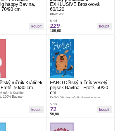
ig happy Bavlna,
EXKLUSIVE Broskvová
, 70/90 cm
60/120
PP-01V08
5 dní
229
,-
189,60
ský ručník Králíček
FARO Dětský ručník Veselý
 Froté, 50/30 cm
pejsek Bavlna - Froté, 50/30
cm
 ručník Králíček
l: 100% Bavlna -
FARO Dětský ručník Veselý pejsek
: 1x 50/30 cmDětský
50/30Materiál: 100% Bavlna -
rozměru 50x30 cm. Šikovný
5 dní
FrotéRozměr: 1x 50/30 cmDětský
71
k do koupelny, do školky i na
ručníček v rozměru 50x30 cm. Šikovný
,-
dětský ručník do koupelny, do školky i na
58,80
cesty