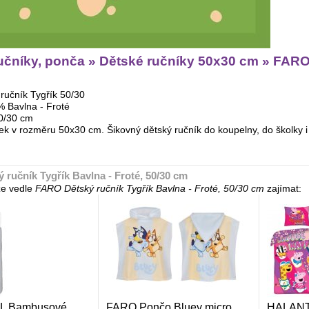
čníky, ponča » Dětské ručníky 50x30 cm » FARO D
učník Tygřík 50/30
% Bavlna - Froté
0/30 cm
ek v rozměru 50x30 cm. Šikovný dětský ručník do koupelny, do školky i
ručník Tygřík Bavlna - Froté, 50/30 cm
e vedle
FARO Dětský ručník Tygřík Bavlna - Froté, 50/30 cm
zajímat:
 Bambusové
FARO Pončo Bluey micro
HALANT