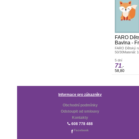
FARO Dětsk
Bavlna - F
FARO Dětský ru
50/30Materiál: 
FrotéRozměr: 1
ručníček v roz
5 dní
71
dětský ručník d
,-
cesty
58,80
Informace pro zákazníky
Obchodní podmínky
Odstoupit od smlouvy
Kontakty
608 778 488
Facebook