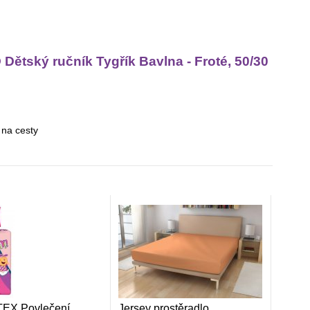
ětský ručník Tygřík Bavlna - Froté, 50/30
 na cesty
EX Povlečení
Jersey prostěradlo