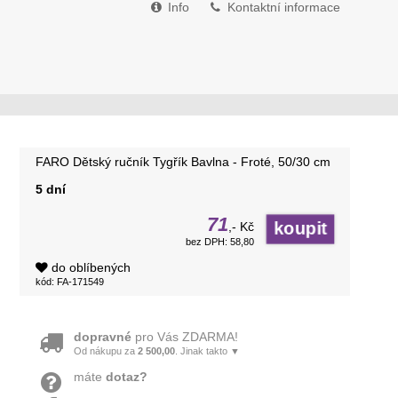
Info
Kontaktní informace
FARO Dětský ručník Tygřík Bavlna - Froté, 50/30 cm
5 dní
71
,- Kč
bez DPH: 58,80
do oblíbených
kód: FA-171549
dopravné
pro Vás ZDARMA!
Od nákupu za
2 500,00
. Jinak takto ▼
máte
dotaz?