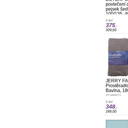
povlečení 
pejsek šed
100/135, 4
DETEXPOL Bamb
5 dní
postýlky Veselý
375
,-
40/60Dětské ba
309,60
postýlky je pří
savost a odolnos
schne, funguje
JERRY F
Prostěradl
Bavlna, 1
ST-989022
5 dní
348
,-
288,00