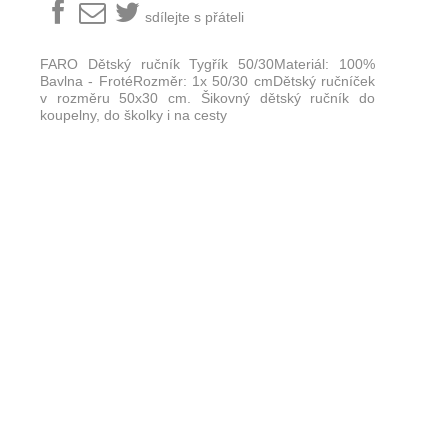
sdílejte s přáteli
FARO Dětský ručník Tygřík 50/30Materiál: 100%
Bavlna - FrotéRozměr: 1x 50/30 cmDětský ručníček
v rozměru 50x30 cm. Šikovný dětský ručník do
koupelny, do školky i na cesty