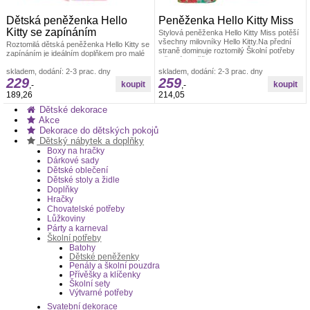
Dětská peněženka Hello
Peněženka Hello Kitty Miss
Kitty se zapínáním
Stylová peněženka Hello Kitty Miss potěší
všechny milovníky Hello Kitty.Na přední
Roztomilá dětská peněženka Hello Kitty se
straně dominuje roztomilý Školní potřeby
zapínáním je ideálním doplňkem pro malé
Dětské peněženky
milovníky slavné japonské Dětské
peněženky Hello Kitty
skladem, dodání: 2-3 prac. dny
skladem, dodání: 2-3 prac. dny
229
259
,-
,-
189,26
214,05
Dětské dekorace
Akce
Dekorace do dětských pokojů
Dětský nábytek a doplňky
Boxy na hračky
Dárkové sady
Dětské oblečení
Dětské stoly a židle
Doplňky
Hračky
Chovatelské potřeby
Lůžkoviny
Párty a karneval
Školní potřeby
Batohy
Dětské peněženky
Penály a školní pouzdra
Přívěšky a klíčenky
Školní sety
Výtvarné potřeby
Svatební dekorace