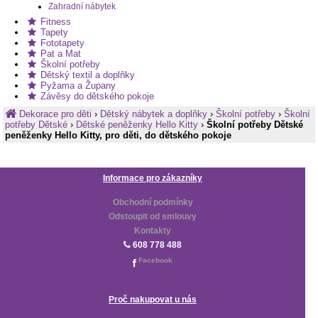
Zahradní nábytek
Fitness
Tapety
Fototapety
Pat a Mat
Školní potřeby
Dětský textil a doplňky
Pyžama a Župany
Závěsy do dětského pokoje
Dekorace pro děti
›
Dětský nábytek a doplňky
›
Školní potřeby
›
Školní
potřeby Dětské
›
Dětské peněženky Hello Kitty
›
Školní potřeby Dětské
peněženky Hello Kitty, pro děti, do dětského pokoje
Informace pro zákazníky
Obchodní podmínky
Odstoupit od smlouvy
Kontakty
608 778 488
Facebook
Proč nakupovat u nás