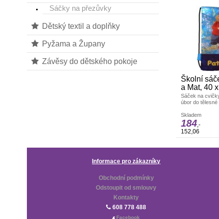
Sáčky na přezůvky
Dětský textil a doplňky
Pyžama a Župany
Závěsy do dětského pokoje
Školní sáč
a Mat, 40 
Sáček na cvičk
úbor do tělesn
probíhá stažení
přes rameno neb
Skladem
184
Rozměry 40 x 2
,-
152,06
Informace pro zákazníky
Obchodní podmínky
Odstoupit od smlouvy
Kontakty
608 778 488
Facebook