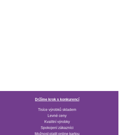
Držíme krok s konkurencí
Tisíce výrobků skladem
Levné ceny
Kvalitní výrobky
Spokojení zákazníci
Možnost platit online kartou