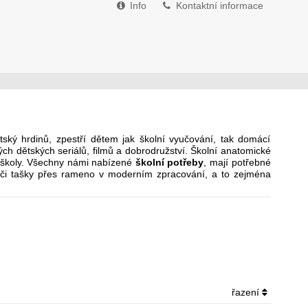
Info
Kontaktní informace
ský hrdinů, zpestří dětem jak školní vyučování, tak domácí
ch dětských seriálů, filmů a dobrodružství. Školní anatomické
ní školy. Všechny námi nabízené
školní potřeby
, mají potřebné
hy či tašky přes rameno v moderním zpracování, a to zejména
řazení