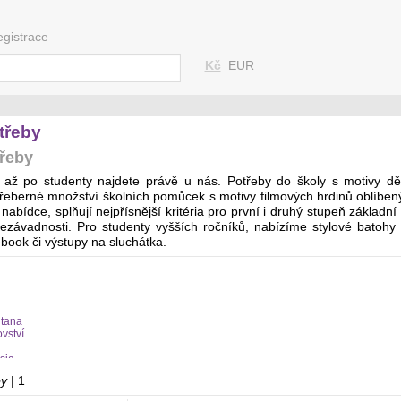
egistrace
Kč
EUR
třeby
třeby
 až po studenty najdete právě u nás. Potřeby do školy s motivy dět
řeberné množství školních pomůcek s motivy filmových hrdinů oblíbený
 nabídce, splňují nejpřísnější kritéria pro první i druhý stupeň základ
 nezávadnosti. Pro studenty vyšších ročníků, nabízíme stylové bato
book či výstupy na sluchátka.
tana
vství
sia
by
| 1