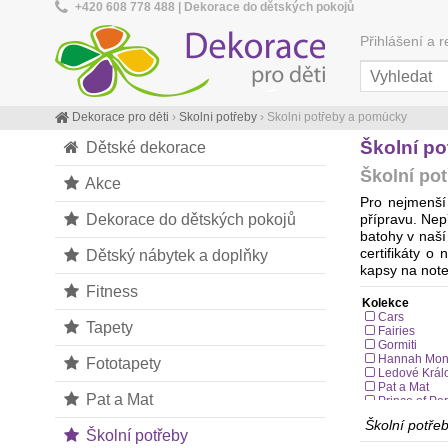
+420 608 778 488 | Dekorace do dětských pokojů
Přihlášení a r
Dekorace pro děti
›
Školní potřeby
›
Školní potřeby a pomůcky
Školní po
Dětské dekorace
Školní po
Akce
Pro nejmenší
Dekorace do dětských pokojů
přípravu. Nep
batohy v naší
Dětský nábytek a doplňky
certifikáty o
kapsy na note
Fitness
Kolekce
Cars
Tapety
Fairies
Gormiti
Hannah Mon
Fototapety
Ledové Králo
Pat a Mat
Pat a Mat
Prince of Per
Princezny
Školní potře
Školní potřeby