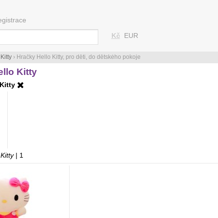
egistrace
Kč
EUR
Kitty
›
Hračky Hello Kitty, pro děti, do dětského pokoje
llo Kitty
 Kitty
Kitty
| 1