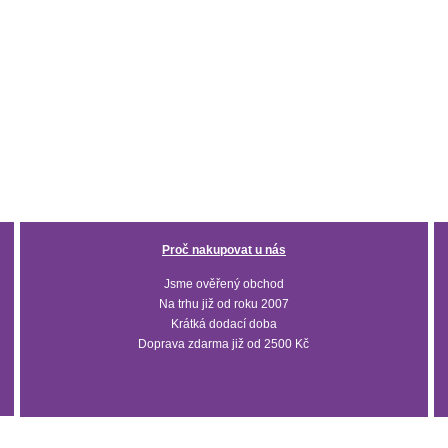
Proč nakupovat u nás
Jsme ověřený obchod
Na trhu již od roku 2007
Krátká dodací doba
Doprava zdarma již od 2500 Kč