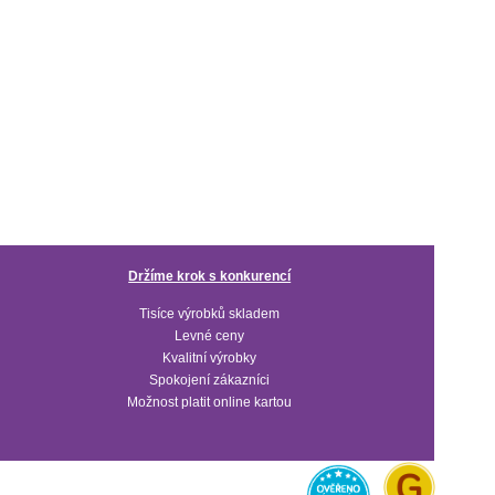
Držíme krok s konkurencí
Tisíce výrobků skladem
Levné ceny
Kvalitní výrobky
Spokojení zákazníci
Možnost platit online kartou