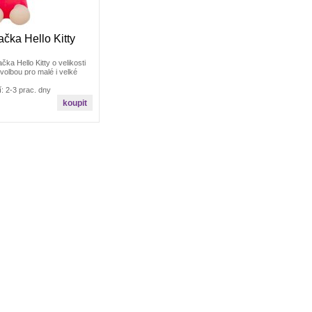
ačka Hello Kitty
čka Hello Kitty o velikosti
 volbou pro malé i velké
líbené postavičky.Její
ty
: 2-3 prac. dny