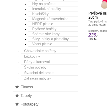
Hry na profese
Interaktivní hračky
Plyšová hr
Koloběžky
20cm
Magnetické stavebnice
Tato plyšová hra
NERF pistole
20 cm je ideální
fanoušky této ob
Plyšové hračky
Hračky Hello Kit
skladem, dodání
Sběratelské karty
239
,-
Slizy, písky a plastelíny
197,52
Vodní pistole
Chovatelské potřeby
Lůžkoviny
Párty a karneval
Školní potřeby
Svatební dekorace
Zahradní nábytek
Fitness
Tapety
Fototapety