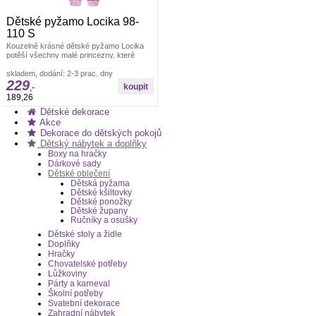
Dětské pyžamo Locika 98-
110 S
Kouzelně krásné dětské pyžamo Locika
potěší všechny malé princezny, které
milují pohádky. Je navrženo s ohledem
Dětské oblečení pro holky
skladem, dodání: 2-3 prac. dny
229
,-
189,26
Dětské dekorace
Akce
Dekorace do dětských pokojů
Dětský nábytek a doplňky
Boxy na hračky
Dárkové sady
Dětské oblečení
Dětská pyžama
Dětské kšiltovky
Dětské ponožky
Dětské župany
Ručníky a osušky
Dětské stoly a židle
Doplňky
Hračky
Chovatelské potřeby
Lůžkoviny
Párty a karneval
Školní potřeby
Svatební dekorace
Zahradní nábytek