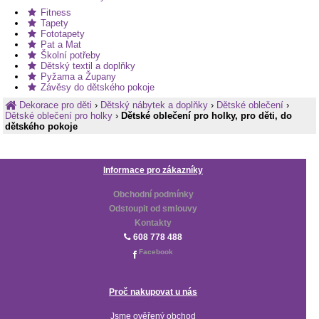
Fitness
Tapety
Fototapety
Pat a Mat
Školní potřeby
Dětský textil a doplňky
Pyžama a Župany
Závěsy do dětského pokoje
Dekorace pro děti
›
Dětský nábytek a doplňky
›
Dětské oblečení
›
Dětské oblečení pro holky
›
Dětské oblečení pro holky, pro děti, do
dětského pokoje
Informace pro zákazníky
Obchodní podmínky
Odstoupit od smlouvy
Kontakty
608 778 488
Facebook
Proč nakupovat u nás
Jsme ověřený obchod