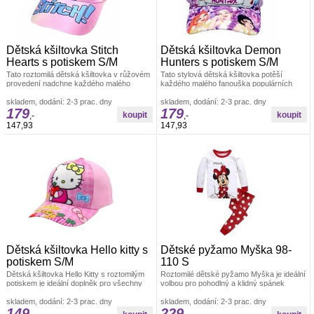
Dětská kšiltovka Stitch
Dětská kšiltovka Demon
Hearts s potiskem S/M
Hunters s potiskem S/M
Tato roztomilá dětská kšiltovka v růžovém
Tato stylová dětská kšiltovka potěší
provedení nadchne každého malého
každého malého fanouška populárních
milovníka populární mimozemské Dětské
příběhů o lovcích démonů a moderního
oblečení pro holky
skladem, dodání: 2-3 prac. dny
Dětské oblečení Dětské kšiltovky
skladem, dodání: 2-3 prac. dny
179
179
,-
,-
147,93
147,93
Dětská kšiltovka Hello kitty s
Dětské pyžamo Myška 98-
potiskem S/M
110 S
Dětská kšiltovka Hello Kitty s roztomilým
Roztomilé dětské pyžamo Myška je ideální
potiskem je ideální doplněk pro všechny
volbou pro pohodlný a klidný spánek
malé milovnice této ikonické Dětské
vašich nejmenších.Díky měkkému Dětské
oblečení pro holky
skladem, dodání: 2-3 prac. dny
oblečení Dětská pyžama
skladem, dodání: 2-3 prac. dny
149
229