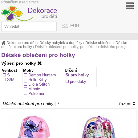
Přihlášení a registrace
Kč
EUR
Dekorace pro děti
›
Dětský nábytek a doplňky
›
Dětské oblečení
›
Dětské
oblečení pro holky
›
Dětské oblečení pro holky, pro děti, do dětského pokoje
Dětské oblečení pro holky
Výběr: pro holky
Velikost
Motiv
Určení
S
Demon Hunters
pro holky
S/M
Hello Kitty
pro kluky
Lilo a Stitch
Minnie
Pokémon
Dětské oblečení pro holky
| 7
řazení