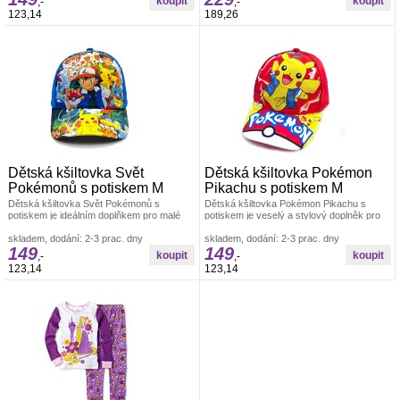
,-
,-
123,14
189,26
Dětská kšiltovka Svět
Dětská kšiltovka Pokémon
Pokémonů s potiskem M
Pikachu s potiskem M
Dětská kšiltovka Svět Pokémonů s
Dětská kšiltovka Pokémon Pikachu s
potiskem je ideálním doplňkem pro malé
potiskem je veselý a stylový doplněk pro
trenéry, kteří milují dobrodružství Dětské
malé fanoušky světa Pokémonů.Hlavním
oblečení pro holky
skladem, dodání: 2-3 prac. dny
Dětské oblečení Dětské kšiltovky
skladem, dodání: 2-3 prac. dny
149
149
,-
,-
123,14
123,14